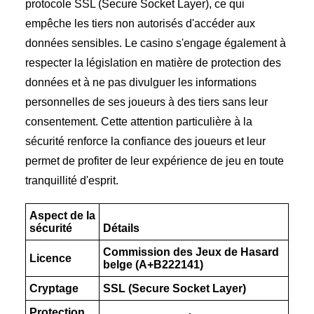
protocole SSL (Secure Socket Layer), ce qui
empêche les tiers non autorisés d'accéder aux
données sensibles. Le casino s'engage également à
respecter la législation en matière de protection des
données et à ne pas divulguer les informations
personnelles de ses joueurs à des tiers sans leur
consentement. Cette attention particulière à la
sécurité renforce la confiance des joueurs et leur
permet de profiter de leur expérience de jeu en toute
tranquillité d'esprit.
Aspect de la
sécurité
Détails
Commission des Jeux de Hasard
Licence
belge (A+B222141)
Cryptage
SSL (Secure Socket Layer)
Protection