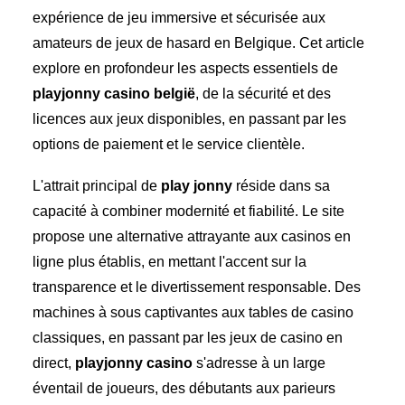
expérience de jeu immersive et sécurisée aux
amateurs de jeux de hasard en Belgique. Cet article
explore en profondeur les aspects essentiels de
playjonny casino belgië
, de la sécurité et des
licences aux jeux disponibles, en passant par les
options de paiement et le service clientèle.
L'attrait principal de
play jonny
réside dans sa
capacité à combiner modernité et fiabilité. Le site
propose une alternative attrayante aux casinos en
ligne plus établis, en mettant l'accent sur la
transparence et le divertissement responsable. Des
machines à sous captivantes aux tables de casino
classiques, en passant par les jeux de casino en
direct,
playjonny casino
s'adresse à un large
éventail de joueurs, des débutants aux parieurs