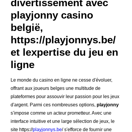
divertissement avec
playjonny casino
belgië,
https://playjonnys.be/
et lexpertise du jeu en
ligne
Le monde du casino en ligne ne cesse d'évoluer,
offrant aux joueurs belges une multitude de
plateformes pour assouvir leur passion pour les jeux
d'argent. Parmi ces nombreuses options,
playjonny
s'impose comme un acteur prometteur. Avec une
interface intuitive et une large sélection de jeux, le
site https://
playjonnys.be
/ s'efforce de fournir une