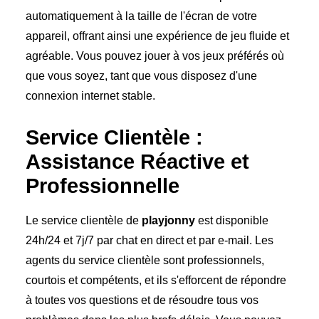
automatiquement à la taille de l'écran de votre
appareil, offrant ainsi une expérience de jeu fluide et
agréable. Vous pouvez jouer à vos jeux préférés où
que vous soyez, tant que vous disposez d'une
connexion internet stable.
Service Clientèle :
Assistance Réactive et
Professionnelle
Le service clientèle de
playjonny
est disponible
24h/24 et 7j/7 par chat en direct et par e-mail. Les
agents du service clientèle sont professionnels,
courtois et compétents, et ils s'efforcent de répondre
à toutes vos questions et de résoudre tous vos