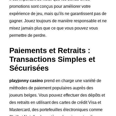
promotions sont conçus pour améliorer votre
expérience de jeu, mais qu'ils ne garantissent pas de
gagner. Jouez toujours de manière responsable et ne
misez jamais plus que ce que vous pouvez vous
permettre de perdre.
Paiements et Retraits :
Transactions Simples et
Sécurisées
playjonny casino
prend en charge une variété de
méthodes de paiement populaires auprès des
joueurs belges. Vous pouvez effectuer des dépôts et
des retraits en utilisant des cartes de crédit Visa et
Mastercard, des portefeuilles électroniques comme