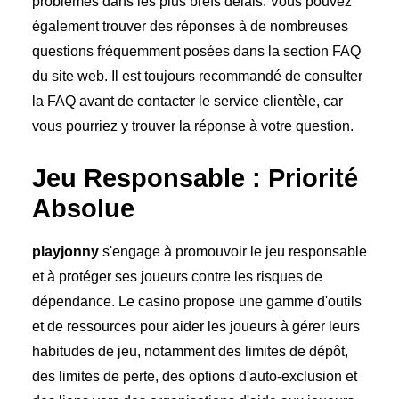
problèmes dans les plus brefs délais. Vous pouvez
également trouver des réponses à de nombreuses
questions fréquemment posées dans la section FAQ
du site web. Il est toujours recommandé de consulter
la FAQ avant de contacter le service clientèle, car
vous pourriez y trouver la réponse à votre question.
Jeu Responsable : Priorité
Absolue
playjonny
s'engage à promouvoir le jeu responsable
et à protéger ses joueurs contre les risques de
dépendance. Le casino propose une gamme d'outils
et de ressources pour aider les joueurs à gérer leurs
habitudes de jeu, notamment des limites de dépôt,
des limites de perte, des options d'auto-exclusion et