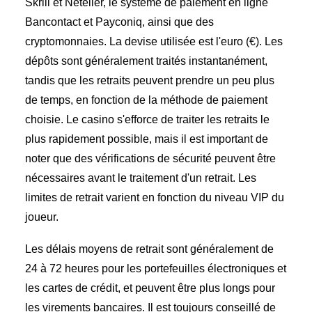
Skrill et Neteller, le système de paiement en ligne
Bancontact et Payconiq, ainsi que des
cryptomonnaies. La devise utilisée est l'euro (€). Les
dépôts sont généralement traités instantanément,
tandis que les retraits peuvent prendre un peu plus
de temps, en fonction de la méthode de paiement
choisie. Le casino s'efforce de traiter les retraits le
plus rapidement possible, mais il est important de
noter que des vérifications de sécurité peuvent être
nécessaires avant le traitement d'un retrait. Les
limites de retrait varient en fonction du niveau VIP du
joueur.
Les délais moyens de retrait sont généralement de
24 à 72 heures pour les portefeuilles électroniques et
les cartes de crédit, et peuvent être plus longs pour
les virements bancaires. Il est toujours conseillé de