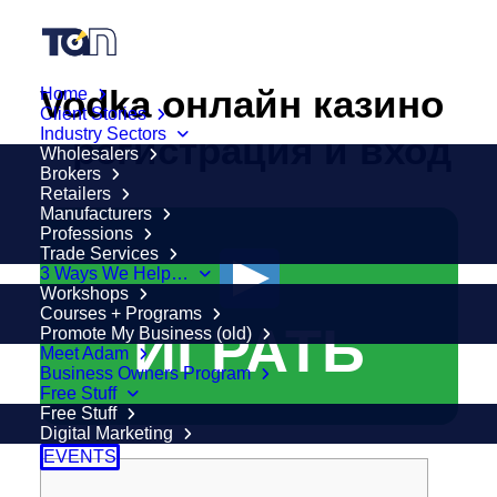
Vodka онлайн казино
Home
Client Stories
Industry Sectors
– регистрация и вход
Wholesalers
Brokers
Retailers
Manufacturers
Professions
Trade Services
3 Ways We Help…
Workshops
Courses + Programs
ИГРАТЬ
Promote My Business (old)
Meet Adam
Business Owners Program
Free Stuff
Free Stuff
Digital Marketing
EVENTS