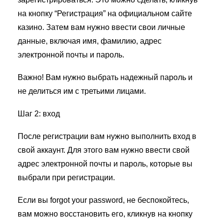
на кнопку “Регистрация” на официальном сайте
казино. Затем вам нужно ввести свои личные
данные, включая имя, фамилию, адрес
электронной почты и пароль.
Важно! Вам нужно выбрать надежный пароль и
не делиться им с третьими лицами.
Шаг 2: вход
После регистрации вам нужно выполнить вход в
свой аккаунт. Для этого вам нужно ввести свой
адрес электронной почты и пароль, которые вы
выбрали при регистрации.
Если вы forgot your password, не беспокойтесь,
вам можно восстановить его, кликнув на кнопку