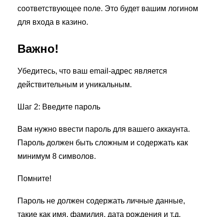
соответствующее поле. Это будет вашим логином
для входа в казино.
Важно!
Убедитесь, что ваш email-адрес является
действительным и уникальным.
Шаг 2: Введите пароль
Вам нужно ввести пароль для вашего аккаунта.
Пароль должен быть сложным и содержать как
минимум 8 символов.
Помните!
Пароль не должен содержать личные данные,
такие как имя, фамилия, дата рождения и т.д.