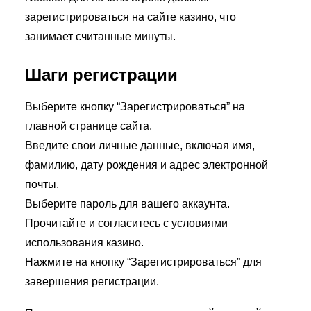
зарегистрироваться на сайте казино, что
занимает считанные минуты.
Шаги регистрации
Выберите кнопку “Зарегистрироваться” на
главной странице сайта.
Введите свои личные данные, включая имя,
фамилию, дату рождения и адрес электронной
почты.
Выберите пароль для вашего аккаунта.
Прочитайте и согласитесь с условиями
использования казино.
Нажмите на кнопку “Зарегистрироваться” для
завершения регистрации.