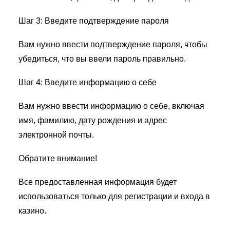
Шаг 3: Введите подтверждение пароля
Вам нужно ввести подтверждение пароля, чтобы
убедиться, что вы ввели пароль правильно.
Шаг 4: Введите информацию о себе
Вам нужно ввести информацию о себе, включая
имя, фамилию, дату рождения и адрес
электронной почты.
Обратите внимание!
Все предоставленная информация будет
использоваться только для регистрации и входа в
казино.