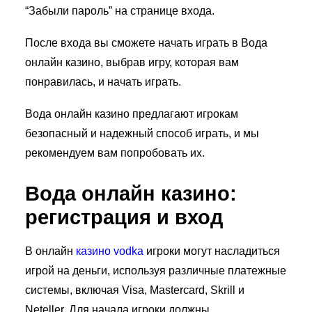
“Забыли пароль” на странице входа.
После входа вы сможете начать играть в Вода
онлайн казино, выбрав игру, которая вам
понравилась, и начать играть.
Вода онлайн казино предлагают игрокам
безопасный и надежный способ играть, и мы
рекомендуем вам попробовать их.
Вода онлайн казино:
регистрация и вход
В онлайн
казино vodka
игроки могут насладиться
игрой на деньги, используя различные платежные
системы, включая Visa, Mastercard, Skrill и
Neteller. Для начала игроки должны