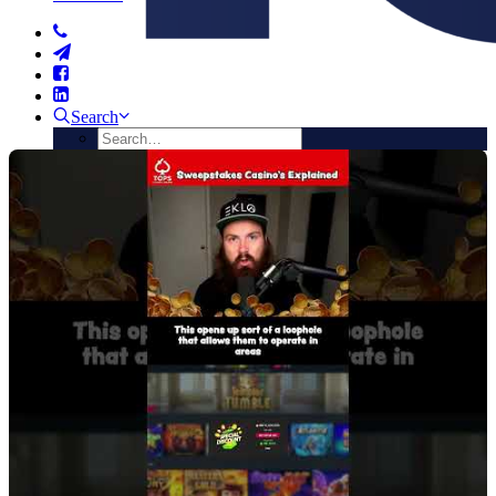
Search