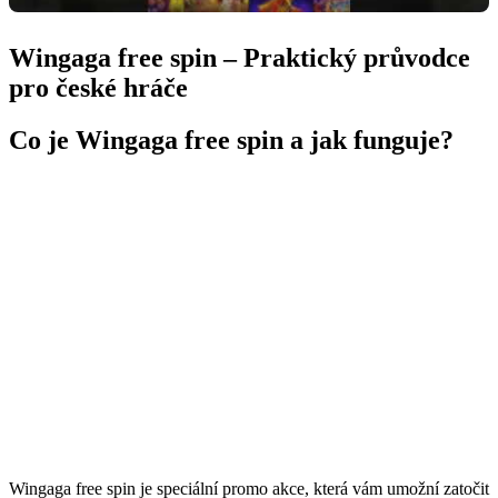
Wingaga free spin – Praktický průvodce
pro české hráče
Co je Wingaga free spin a jak funguje?
Wingaga free spin je speciální promo akce, která vám umožní zatočit