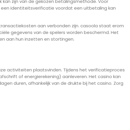
jk kan zijn van de gekozen betalingsmethode. Voor
 een identiteitsverificatie voordat een uitbetaling kan
 transactiekosten aan verbonden zijn. casoola staat erom
nciële gegevens van de spelers worden beschermd. Het
en aan hun inzetten en stortingen.
e activiteiten plaatsvinden. Tijdens het verificatieproces
gafschrift of energierekening) aanleveren. Het casino kan
en duren, afhankelijk van de drukte bij het casino. Zorg