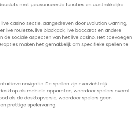
deoslots met geavanceerde functies en aantrekkelijke
De live casino sectie, aangedreven door Evolution Gaming,
ive roulette, live blackjack, live baccarat en andere
n de sociale aspecten van het live casino. Het toevoegen
teropties maken het gemakkelijk om specifieke spellen te
ïtieve navigatie. De spellen zijn overzichtelijk
 desktop als mobiele apparaten, waardoor spelers overal
anbod als de desktopversie, waardoor spelers geen
en prettige spelervaring.