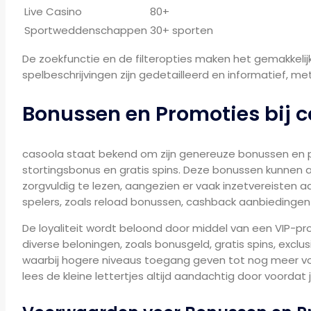
Live Casino
80+
Sportweddenschappen
30+ sporten
De zoekfunctie en de filteropties maken het gemakkelijk
spelbeschrijvingen zijn gedetailleerd en informatief, m
Bonussen en Promoties bij 
casoola staat bekend om zijn genereuze bonussen en 
stortingsbonus en gratis spins. Deze bonussen kunnen a
zorgvuldig te lezen, aangezien er vaak inzetvereisten
spelers, zoals reload bonussen, cashback aanbiedingen 
De loyaliteit wordt beloond door middel van een VIP-p
diverse beloningen, zoals bonusgeld, gratis spins, exc
waarbij hogere niveaus toegang geven tot nog meer voo
lees de kleine lettertjes altijd aandachtig door voordat