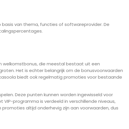
p basis van thema, functies of softwareprovider. De
etalingspercentages.
 welkomstbonus, die meestal bestaat uit een
rgroten. Het is echter belangrijk om de bonusvoorwaarden
. casoola biedt ook regelmatig promoties voor bestaande
 spelen. Deze punten kunnen worden ingewisseld voor
t VIP-programma is verdeeld in verschillende niveaus,
promoties altijd onderhevig zijn aan voorwaarden, dus