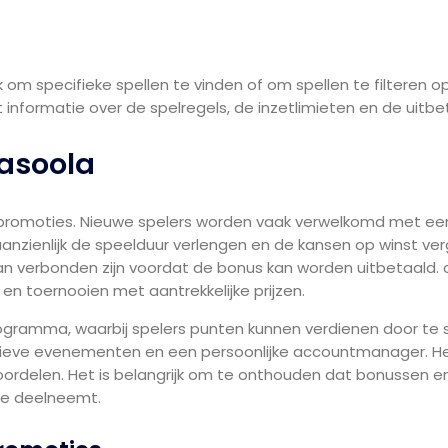
 om specifieke spellen te vinden of om spellen te filteren o
et informatie over de spelregels, de inzetlimieten en de uitb
casoola
promoties. Nieuwe spelers worden vaak verwelkomd met een
anzienlijk de speelduur verlengen en de kansen op winst ve
 aan verbonden zijn voordat de bonus kan worden uitbetaald
en toernooien met aantrekkelijke prijzen.
rogramma, waarbij spelers punten kunnen verdienen door te
lusieve evenementen en een persoonlijke accountmanager. He
rdelen. Het is belangrijk om te onthouden dat bonussen en 
 je deelneemt.