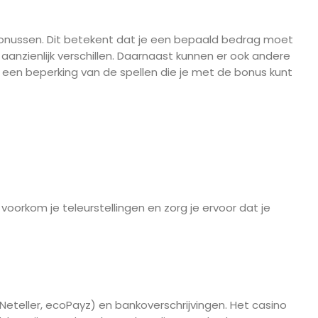
bonussen. Dit betekent dat je een bepaald bedrag moet
aanzienlijk verschillen. Daarnaast kunnen er ook andere
 een beperking van de spellen die je met de bonus kunt
oorkom je teleurstellingen en zorg je ervoor dat je
Neteller, ecoPayz) en bankoverschrijvingen. Het casino